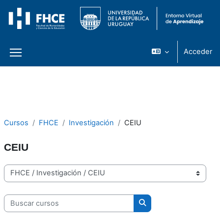
Acceder
Panel lateral
Salta al contenido principal
Cursos
FHCE
Investigación
CEIU
CEIU
Categorías
Buscar cursos
Buscar cursos