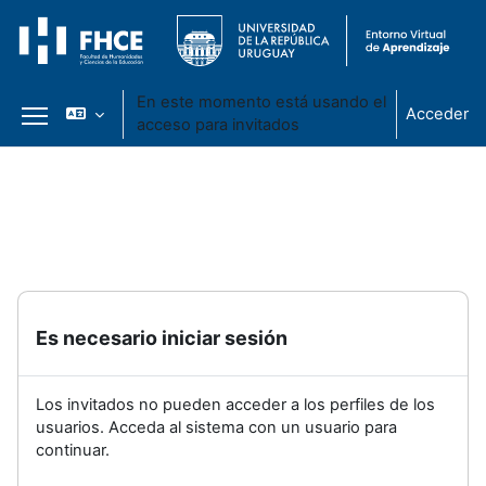
En este momento está usando el
Acceder
acceso para invitados
Panel lateral
Salta al contenido principal
Es necesario iniciar sesión
Los invitados no pueden acceder a los perfiles de los
usuarios. Acceda al sistema con un usuario para
continuar.